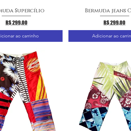
muda Supercílio
Bermuda jeans C
Visualização rápida
Visualização rápid
Preço
Preço
R$ 299,00
R$ 299,00
icionar ao carrinho
Adicionar ao carri