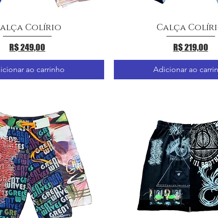
alça Colírio
Calça Colír
Visualização rápida
Visualização rápid
Preço
Preço
R$ 249,00
R$ 219,00
icionar ao carrinho
Adicionar ao carri