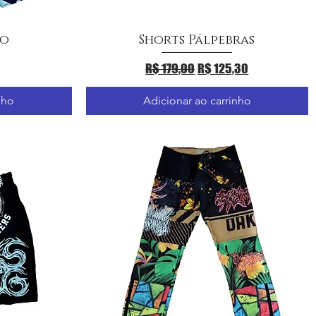
io
Shorts Pálpebras
a
Visualização rápida
Preço normal
Preço promocional
R$ 179,00
R$ 125,30
nho
Adicionar ao carrinho