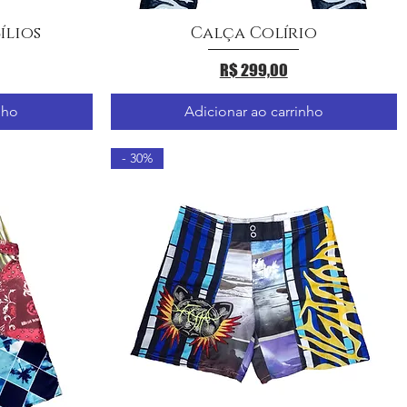
ílios
Calça Colírio
a
Visualização rápida
Preço
R$ 299,00
nho
Adicionar ao carrinho
- 30%