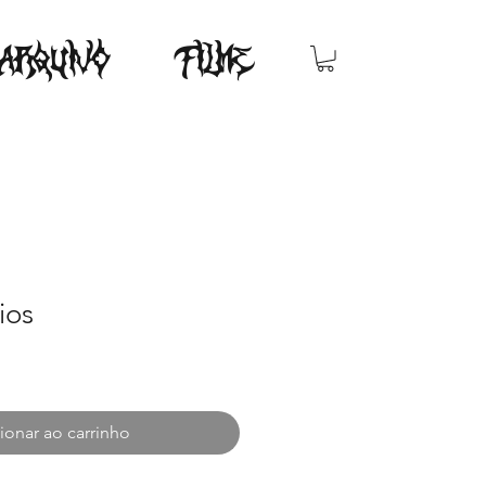
ARQUIVO
FILME
ios
ionar ao carrinho