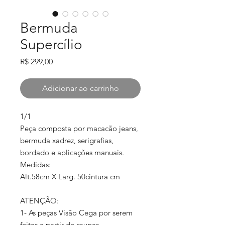
Bermuda
Supercílio
Preço
R$ 299,00
Adicionar ao carrinho
1/1
Peça composta por macacão jeans,
bermuda xadrez, serigrafias,
bordado e aplicações manuais.
Medidas:
Alt.58cm X Larg. 50cintura cm
ATENÇÃO:
1- As peças Visão Cega por serem
feitas a partir de roupas