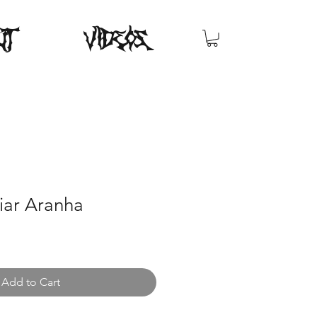
UT
videos
iar Aranha
Add to Cart