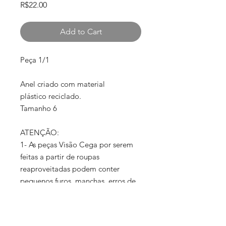
Price
R$22.00
Add to Cart
Peça 1/1
Anel criado com material
plástico reciclado.
Tamanho 6
ATENÇÃO:
1- As peças Visão Cega por serem
feitas a partir de roupas
reaproveitadas podem conter
pequenos furos, manchas, erros de
costura, erros de estamparia, etc.
Porém são esses detalhes que as
tornam únicas.